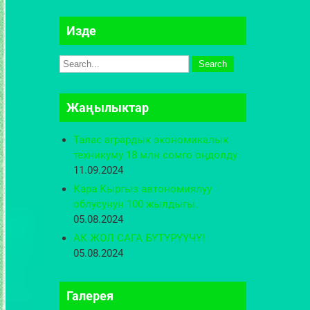
Изде
Жаңылыктар
Талас агрардык экономикалык
техникуму 18 млн сомго оңдолду
11.09.2024
Кара Кыргыз автономиялуу
облусунун 100 жылдыгы.
05.08.2024
АК ЖОЛ САГА БҮТҮРҮҮЧҮ!
05.08.2024
Галeрея